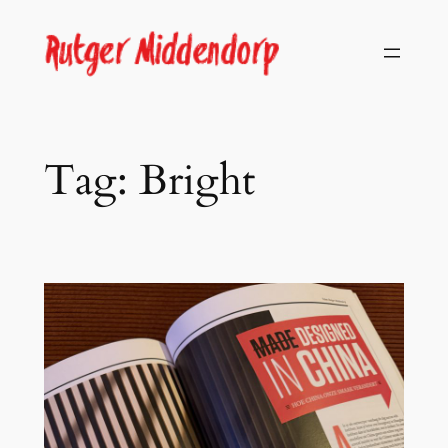
Skip
to
content
Tag:
Bright