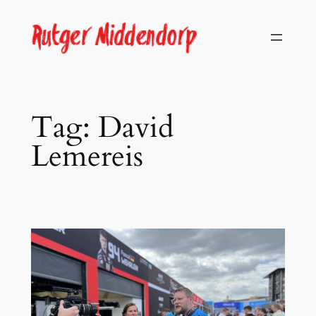
Skip
to
content
Tag:
David
Lemereis