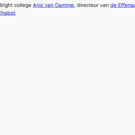
Bright collega
Anic van Damme
, directeur van
de Effena
 Chabot
.