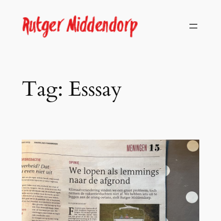
Skip
to
content
Tag:
Esssay