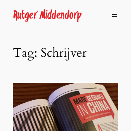
Skip
to
content
Tag:
Schrijver